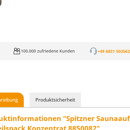
100.000 zufriedene Kunden
+49 6831 50356
hreibung
Produktsicherheit
uktinformationen "Spitzner Saunaauf
eilspack Konzentrat 8850082"