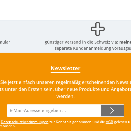
mular
günstiger Versand in die Schweiz via:
meine
separate Kundenanmeldung vorausges
Newsletter
Sie jetzt einfach unseren regelmäßig erscheinenden Newsle
ts unter den Ersten sein, über neue Produkte und Angebote
werden.
E-
Mail-
Adresse*
e
Datenschutzbestimmungen
zur Kenntnis genommen und die
AGB
gelesen u
rstanden.