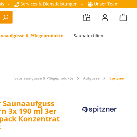
is
-
Services & Dienstleistungen
-
Unser Team
naaufgüsse & Pflegeprodukte
Saunatextilien
Saunaaufgüsse & Pflegeprodukte
Aufgüsse
Spitzner
r Saunaaufguss
n 3x 190 ml 3er
spack Konzentrat
2