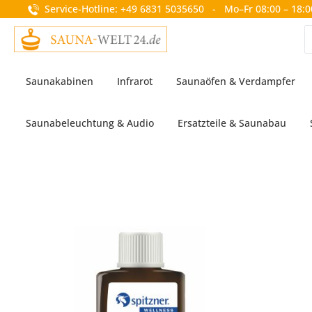
Service-Hotline: +49 6831 5035650 - Mo–Fr 08:00 – 18:0
springen
Zur Hauptnavigation springen
Saunakabinen
Infrarot
Saunaöfen & Verdampfer
Saunabeleuchtung & Audio
Ersatzteile & Saunabau
Bildergalerie überspringen