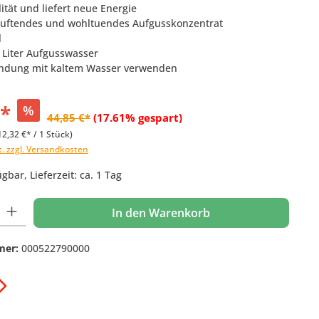
lität und liefert neue Energie
uftendes und wohltuendes Aufgusskonzentrat
l
o Liter Aufgusswasser
indung mit kaltem Wasser verwenden
€*
%
44,85 €*
(17.61% gespart)
12,32 €* / 1 Stück)
t. zzgl. Versandkosten
gbar, Lieferzeit: ca. 1 Tag
 Gib den gewünschten Wert ein oder benutze die Schaltflächen um die Anzahl
In den Warenkorb
mer:
000522790000