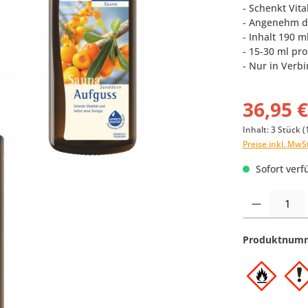
- Schenkt Vita
- Angenehm d
- Inhalt 190 m
- 15-30 ml pr
- Nur in Verb
36,95 
Inhalt:
3 Stück
(
Preise inkl. MwS
Sofort verfü
Produkt Anzahl:
Produktnum