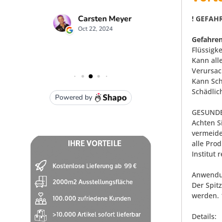
! GEFAHR
Gefahren
Flüssigk
Kann all
Verursac
Kann Sch
Schädlic
GESUNDE
Achten S
vermeide
alle Pro
Institut 
Anwendu
Der Spit
werden. 
Details: