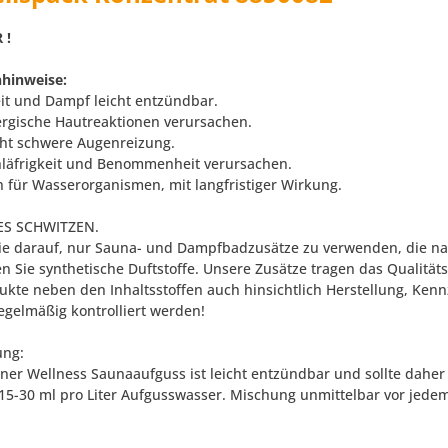
 !
hinweise:
eit und Dampf leicht entzündbar.
ergische Hautreaktionen verursachen.
ht schwere Augenreizung.
läfrigkeit und Benommenheit verursachen.
h für Wasserorganismen, mit langfristiger Wirkung.
S SCHWITZEN.
ie darauf, nur Sauna- und Dampfbadzusätze zu verwenden, die natü
n Sie synthetische Duftstoffe. Unsere Zusätze tragen das Qualitä
dukte neben den Inhaltsstoffen auch hinsichtlich Herstellung, 
regelmäßig kontrolliert werden!
ng:
zner Wellness Saunaaufguss ist leicht entzündbar und sollte dahe
15-30 ml pro Liter Aufgusswasser. Mischung unmittelbar vor jed