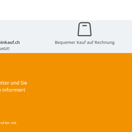
inkauf.ch
Bequemer Kauf auf Rechnung
etzt!
tter und Sie
 informiert
nd bin mit