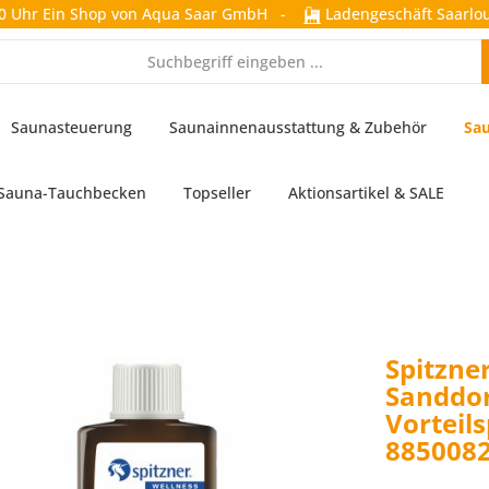
0 Uhr
Ein Shop von Aqua Saar GmbH
-
Ladengeschäft Saarlou
Saunasteuerung
Saunainnenausstattung & Zubehör
Sau
Sauna-Tauchbecken
Topseller
Aktionsartikel & SALE
Spitzne
Sanddor
Vorteil
885008