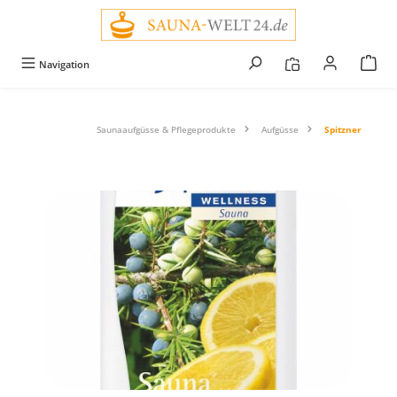
alt springen
Navigation
Saunaaufgüsse & Pflegeprodukte
Aufgüsse
Spitzner
Bildergalerie überspringen