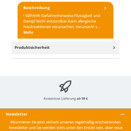
Beschreibung
! GEFAHR !Gefahrenhinweise:Flüssigkeit und
Dampf leicht entzündbar.Kann allergische
Hautreaktionen verursachen. Verursacht s…
Mehr
Produktsicherheit
Kostenlose Lieferung
ab 99 €
Newsletter
Abonnieren Sie jetzt einfach unseren regelmäßig erscheinenden
Newsletter und Sie werden stets unter den Ersten sein, über neue