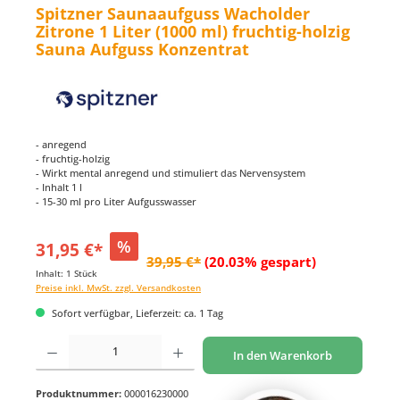
Spitzner Saunaaufguss Wacholder
Zitrone 1 Liter (1000 ml) fruchtig-holzig
Sauna Aufguss Konzentrat
- anregend
- fruchtig-holzig
- Wirkt mental anregend und stimuliert das Nervensystem
- Inhalt 1 l
- 15-30 ml pro Liter Aufgusswasser
%
31,95 €*
39,95 €*
(20.03% gespart)
Inhalt:
1 Stück
Preise inkl. MwSt. zzgl. Versandkosten
Sofort verfügbar, Lieferzeit: ca. 1 Tag
Produkt Anzahl: Gib den gewünschten Wert ein oder benutze die Schaltflächen um di
In den Warenkorb
Produktnummer:
000016230000