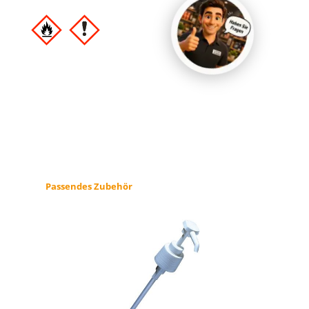
Produktgalerie überspringen
Passendes Zubehör