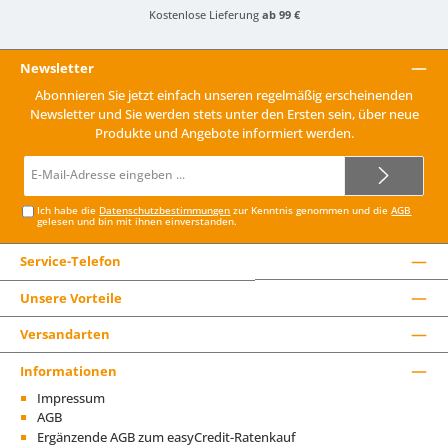
Kostenlose Lieferung
ab 99 €
Newsletter
Abonnieren Sie jetzt einfach unseren regelmäßig erscheinenden
Newsletter und Sie werden stets unter den Ersten sein, über neue
Produkte und Angebote informiert werden.
E-
Mail-
Adresse*
Ich habe die
Datenschutzbestimmungen
zur Kenntnis genommen und die
AGB
gelesen und bin mit ihnen einverstanden.
Service-Telefon
Unsere Vorteile
Versandarten
Informationen
Impressum
AGB
Ergänzende AGB zum easyCredit-Ratenkauf