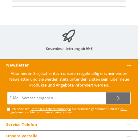
Kostenlose Lieferung
ab 99 €
Newsletter
Abonnieren Sie jetzt einfach unseren regelmäßig erscheinenden
Newsletter und Sie werden stets unter den Ersten sein, über neue
Produkte und Angebote informiert werden.
E-
Mail-
Adresse*
Ich habe die
Datenschutzbestimmungen
zur Kenntnis genommen und die
AGB
gelesen und bin mit ihnen einverstanden.
Service-Telefon
Unsere Vorteile