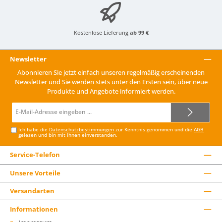
Kostenlose Lieferung
ab 99 €
Newsletter
Abonnieren Sie jetzt einfach unseren regelmäßig erscheinenden
Newsletter und Sie werden stets unter den Ersten sein, über neue
Produkte und Angebote informiert werden.
E-
Mail-
Adresse*
Ich habe die
Datenschutzbestimmungen
zur Kenntnis genommen und die
AGB
gelesen und bin mit ihnen einverstanden.
Service-Telefon
Unsere Vorteile
Versandarten
Informationen