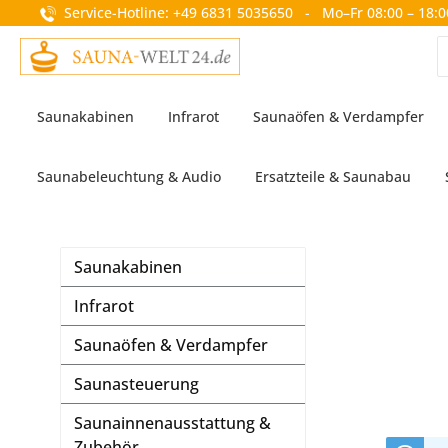
Service-Hotline: +49 6831 5035650 - Mo–Fr 08:00 – 18:0
springen
Zur Hauptnavigation springen
Saunakabinen
Infrarot
Saunaöfen & Verdampfer
Saunabeleuchtung & Audio
Ersatzteile & Saunabau
Saunakabinen
Infrarot
Saunaöfen & Verdampfer
Saunasteuerung
Saunainnenausstattung &
Zubehör