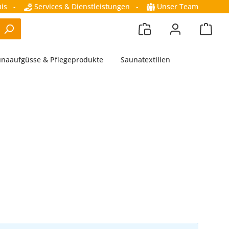
is
-
Services & Dienstleistungen
-
Unser Team
naaufgüsse & Pflegeprodukte
Saunatextilien