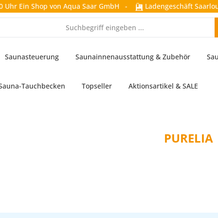
0 Uhr
Ein Shop von Aqua Saar GmbH
-
Ladengeschäft Saarlou
Saunasteuerung
Saunainnenausstattung & Zubehör
Sau
Sauna-Tauchbecken
Topseller
Aktionsartikel & SALE
PURELIA