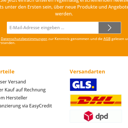
Sie jetzt einfach unseren regelmäßig erscheinenden Newsle
ts unter den Ersten sein, über neue Produkte und Angebote
werden.
E-
Mail-
Adresse*
e
Datenschutzbestimmungen
zur Kenntnis genommen und die
AGB
gelesen u
rstanden.
rteile
Versandarten
ser Versand
r Kauf auf Rechnung
om Hersteller
anzierung via EasyCredit